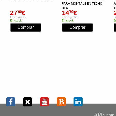
PARA MONTAJE EN TECHO
A
BLA
T
27
14
€
€
'90
'90
Envío gratis
Envío gratis
E
En stock
En stock
E
Mi cuenta