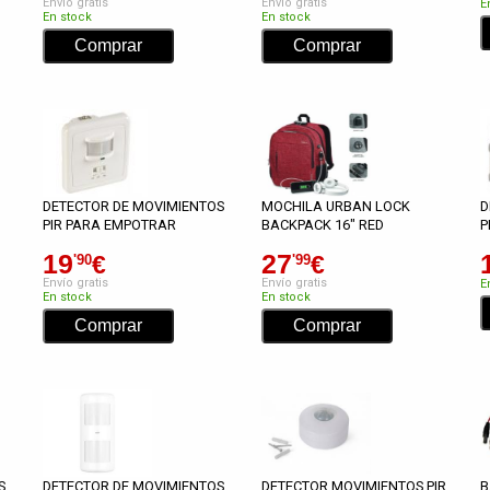
Envío gratis
Envío gratis
E
En stock
En stock
DETECTOR DE MOVIMIENTOS
MOCHILA URBAN LOCK
D
PIR PARA EMPOTRAR
BACKPACK 16" RED
P
19
27
€
€
'90
'99
Envío gratis
Envío gratis
E
En stock
En stock
S
DETECTOR DE MOVIMIENTOS
DETECTOR MOVIMIENTOS PIR
B