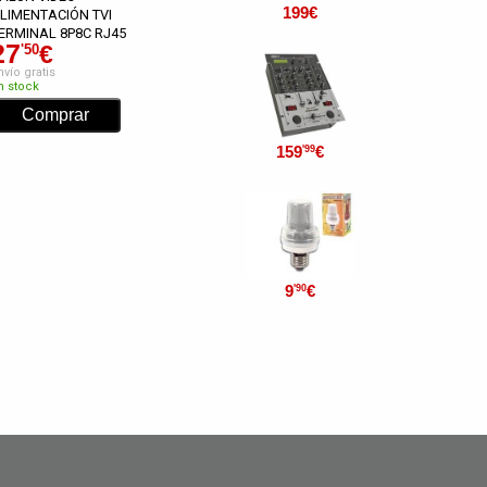
199
€
LIMENTACIÓN TVI
ERMINAL 8P8C RJ45
27
€
'50
nvío gratis
n stock
159
€
'99
9
€
'90