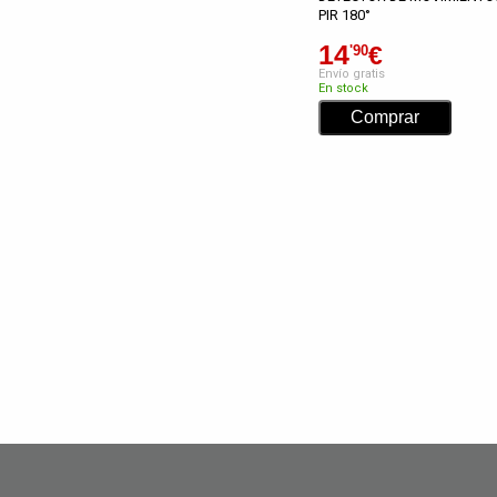
PIR 180°
14
€
'90
Envío gratis
En stock