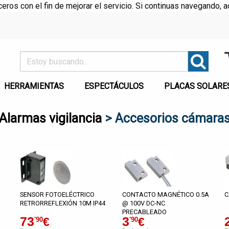
rceros con el fin de mejorar el servicio. Si continuas navegando
HERRAMIENTAS
ESPECTÁCULOS
PLACAS SOLARE
Alarmas vigilancia
> Accesorios cámara
SENSOR FOTOELÉCTRICO
CONTACTO MAGNÉTICO 0.5A
C
RETRORREFLEXIÓN 10M IP44
@ 100V DC-NC
PRECABLEADO
73
3
€
€
'90
'90