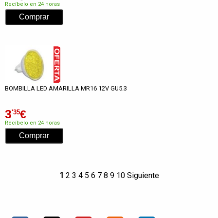
Recíbelo en 24 horas
BOMBILLA LED AMARILLA MR16 12V GU5.3
3
€
'35
Recíbelo en 24 horas
1
2
3
4
5
6
7
8
9
10
Siguiente