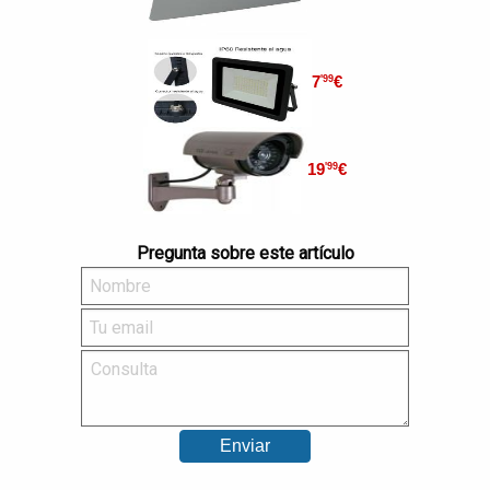
7
€
'99
19
€
'99
Pregunta sobre este artículo