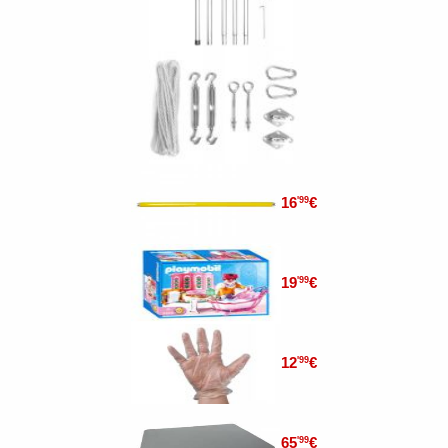
16
€
'99
19
€
'99
12
€
'99
65
€
'99