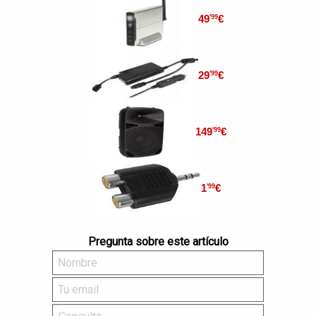
49
€
'99
29
€
'99
149
€
'99
1
€
'99
Pregunta sobre este artículo