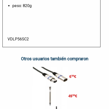
peso: 820g
VDLP56SC2
Otros usuarios también compraron
6
€
'99
49
€
'99