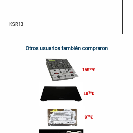
KSR13
Otros usuarios también compraron
159
€
'90
19
€
'90
9
€
'90