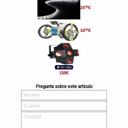
24
€
'90
34
€
'90
Ver video
159
€
Pregunta sobre este artículo