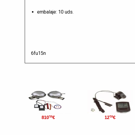
embalaje: 10 uds.
6fu15n
810
€
12
€
'59
'59