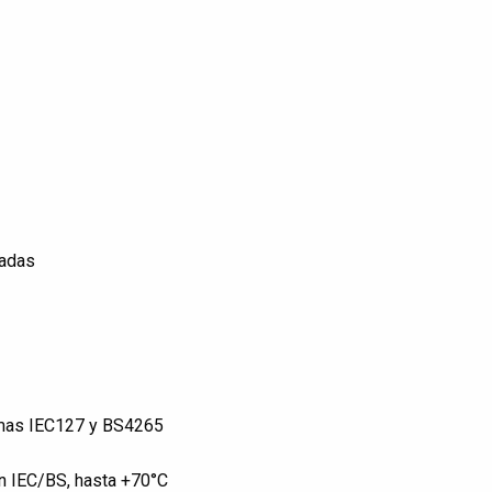
eadas
ormas IEC127 y BS4265
n IEC/BS, hasta +70°C