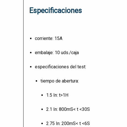
Especificaciones
corriente: 15A
embalaje: 10 uds./caja
especificaciones del test:
tiempo de abertura:
1.5 In: t>1H
2.1 In: 800mS< t <30S
2.75 In: 200mS< t <6S