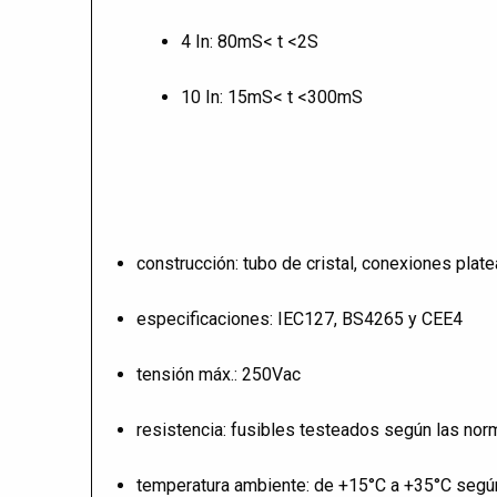
4 In: 80mS< t <2S
10 In: 15mS< t <300mS
construcción: tubo de cristal, conexiones plat
especificaciones: IEC127, BS4265 y CEE4
tensión máx.: 250Vac
resistencia: fusibles testeados según las n
temperatura ambiente: de +15°C a +35°C segú