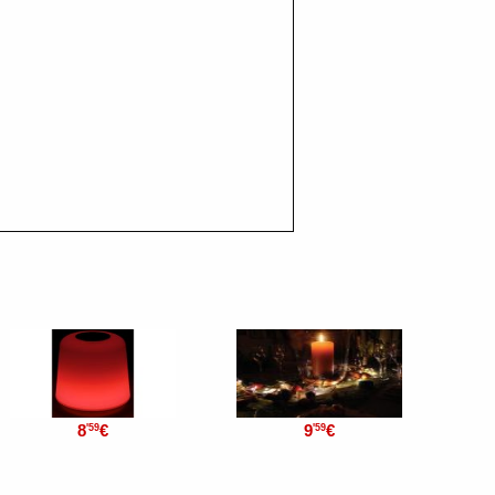
8
€
9
€
'59
'59