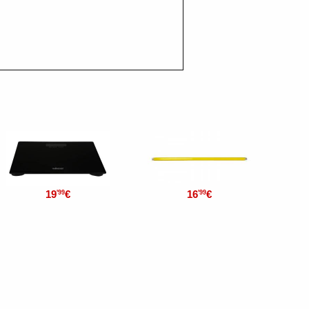
19
€
16
€
'99
'99