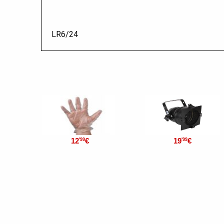
LR6/24
12
€
19
€
'99
'99