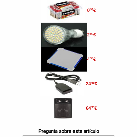
0
€
'99
2
€
'99
4
€
'99
24
€
'99
64
€
'99
Pregunta sobre este artículo