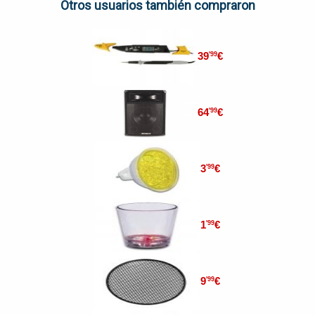
Otros usuarios también compraron
39
€
'99
64
€
'99
3
€
'99
1
€
'99
9
€
'99