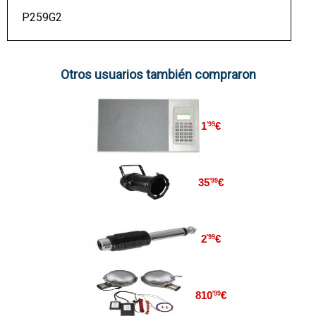
P259G2
Otros usuarios también compraron
1
€
'99
35
€
'99
2
€
'99
810
€
'99