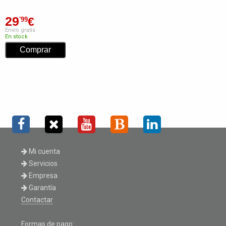
29
€
'99
Envío gratis
En stock
Mi cuenta
Servicios
Empresa
Garantía
Contactar
Formas de pago: