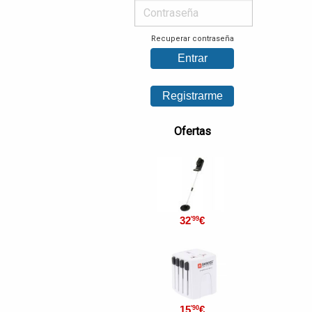
Recuperar contraseña
Ofertas
32
€
'99
15
€
'90