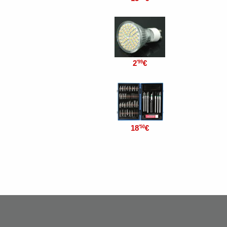
2
€
'99
18
€
'50