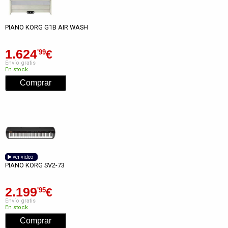
PIANO KORG G1B AIR WASH
1.624
€
'99
Envío gratis
En stock
ver vídeo
PIANO KORG SV2-73
2.199
€
'95
Envío gratis
En stock