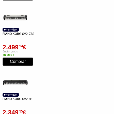
ver vídeo
PIANO KORG SV2-73S
2.499
€
'94
Envío gratis
En stock
ver vídeo
PIANO KORG SV2-88
2.349
€
'95