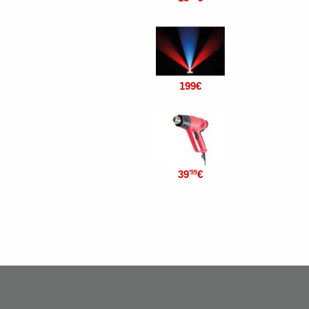
199
€
39
€
'99