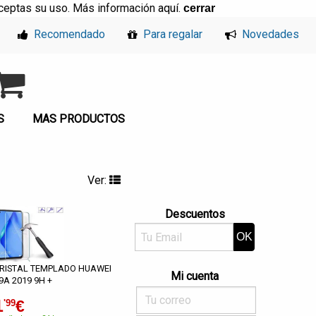
, aceptas su uso. Más información
aquí
.
cerrar
Recomendado
Para regalar
Novedades
S
MAS PRODUCTOS
Ver:
Descuentos
RISTAL TEMPLADO HUAWEI
Mi cuenta
9A 2019 9H +
1
€
'99