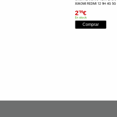
XIAOMI REDMI 12 9H 4G 5G 
2
€
'99
En stock