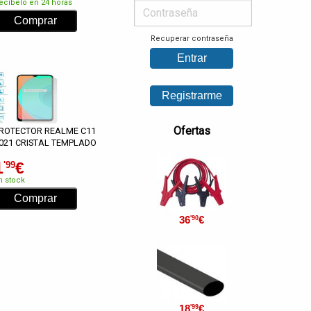
ecíbelo en 24 horas
Recuperar contraseña
Ofertas
ROTECTOR REALME C11
021 CRISTAL TEMPLADO
1
€
'99
n stock
36
€
'90
18
€
'99