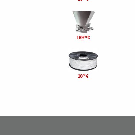
169
€
'99
18
€
'99