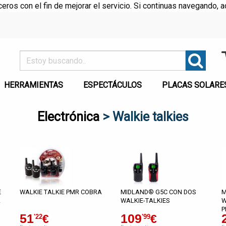
rceros con el fin de mejorar el servicio. Si continuas navegando
HERRAMIENTAS
ESPECTÁCULOS
PLACAS SOLARE
Electrónica
> Walkie talkies
E
WALKIE TALKIE PMR COBRA
MIDLAND® G5C CON DOS
M
L
WALKIE-TALKIES
W
P
51
109
€
€
'22
'99