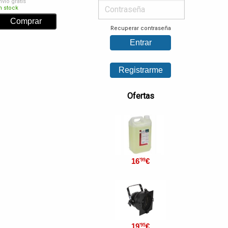
nvío gratis
n stock
Recuperar contraseña
Ofertas
16
€
'99
19
€
'95