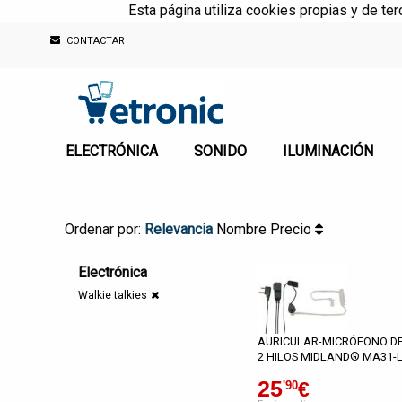
Esta página utiliza cookies propias y de te
CONTACTAR
ELECTRÓNICA
SONIDO
ILUMINACIÓN
Ordenar por:
Relevancia
Nombre
Precio
Electrónica
Walkie talkies
AURICULAR-MICRÓFONO D
2 HILOS MIDLAND® MA31-
25
€
'90