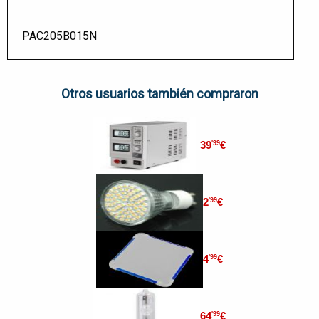
PAC205B015N
Otros usuarios también compraron
39
€
'99
2
€
'99
4
€
'99
64
€
'99