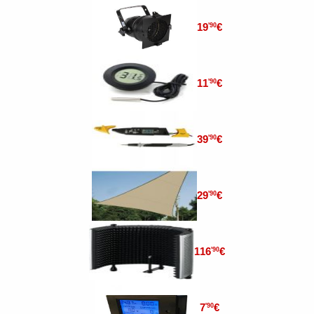
19
€
'90
11
€
'90
39
€
'90
29
€
'90
116
€
'90
7
€
'90