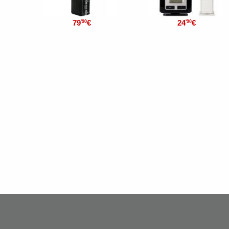
79
€
24
€
'90
'90