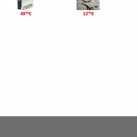
49
€
13
€
'90
'90