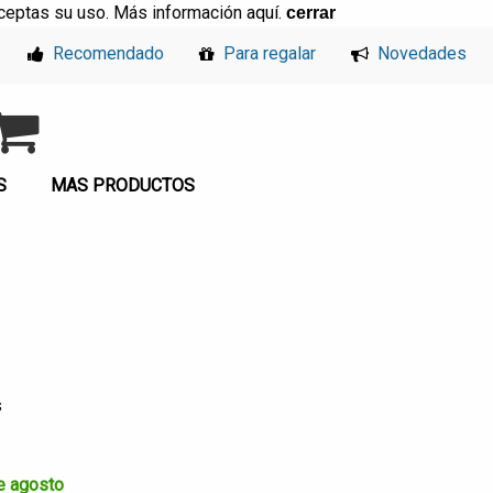
, aceptas su uso. Más información
aquí
.
cerrar
Recomendado
Para regalar
Novedades
S
MAS PRODUCTOS
s
 recibes el 10 de agosto