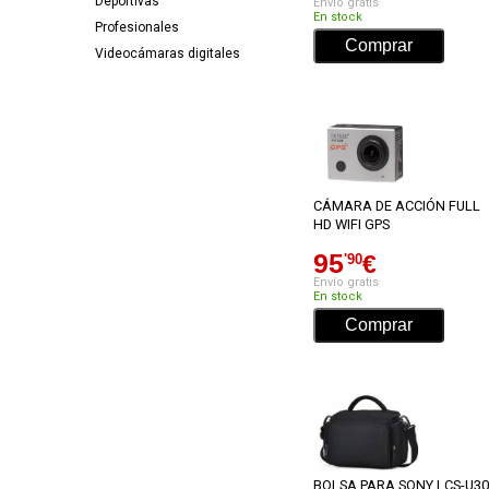
Deportivas
Envío gratis
En stock
Profesionales
Videocámaras digitales
CÁMARA DE ACCIÓN FULL
HD WIFI GPS
95
€
'90
Envío gratis
En stock
BOLSA PARA SONY LCS-U30