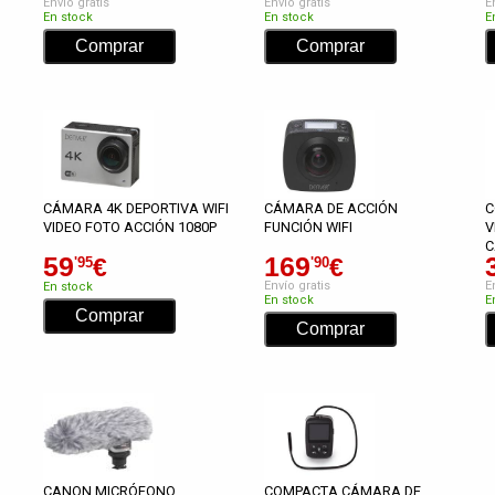
Envío gratis
Envío gratis
E
En stock
En stock
E
CÁMARA 4K DEPORTIVA WIFI
CÁMARA DE ACCIÓN
C
VIDEO FOTO ACCIÓN 1080P
FUNCIÓN WIFI
V
C
59
169
€
€
'95
'90
Envío gratis
E
En stock
En stock
E
CANON MICRÓFONO
COMPACTA CÁMARA DE