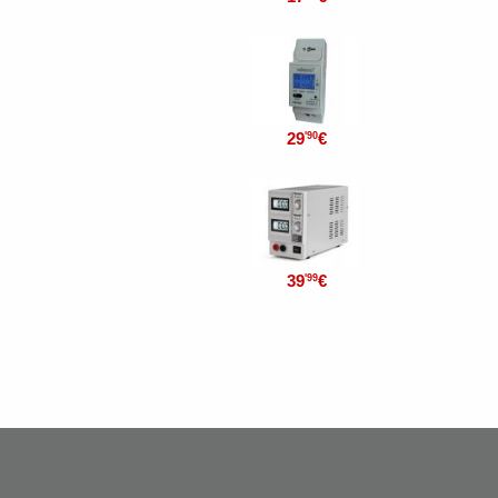
29
€
'90
39
€
'99