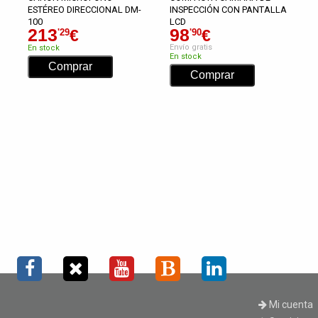
ESTÉREO DIRECCIONAL DM-
INSPECCIÓN CON PANTALLA
100
LCD
213
98
€
€
'29
'90
Envío gratis
En stock
En stock
Mi cuenta