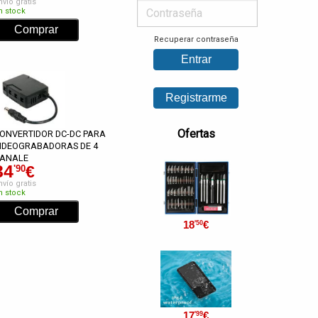
nvío gratis
n stock
Recuperar contraseña
Ofertas
ONVERTIDOR DC-DC PARA
IDEOGRABADORAS DE 4
ANALE
34
€
'90
nvío gratis
n stock
18
€
'50
17
€
'99