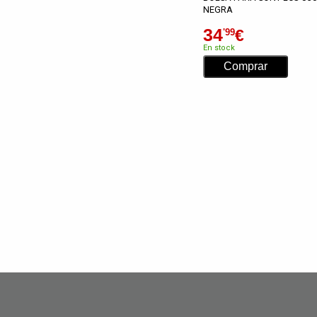
NEGRA
34
€
'99
En stock