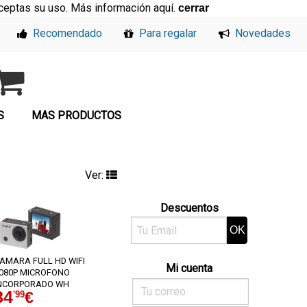
, aceptas su uso. Más información
aquí
.
cerrar
Recomendado
Para regalar
Novedades
S
MAS PRODUCTOS
Ver:
Descuentos
AMARA FULL HD WIFI
Mi cuenta
080P MICROFONO
NCORPORADO WH
84
€
'99