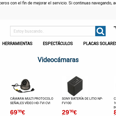
rceros con el fin de mejorar el servicio. Si continuas navegando
HERRAMIENTAS
ESPECTÁCULOS
PLACAS SOLARE
Videocámaras
CÁMARA MULTI PROTOCOLO
SONY BATERÍA DE LITIO NP-
C
SEÑALES VÍDEO HD-TVI CVI
FV100
1
I
69
29
€
€
'99
'90