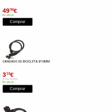
49
€
'90
En stock
CANDADO DE BICICLETA Ø10MM
3
€
'19
Envío gratis
En stock