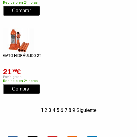
Recíbelo en 24 horas
GATO HIDRÁULICO 2T
21
€
'99
Envío gratis
Recíbelo en 24 horas
1
2
3
4
5
6
7
8
9
Siguiente