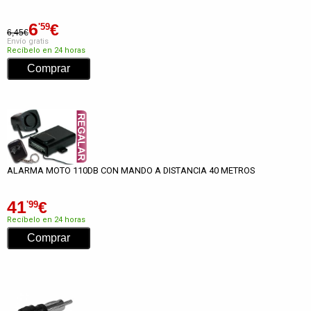
6
€
'59
6,45€
Envío gratis
Recíbelo en 24 horas
ALARMA MOTO 110DB CON MANDO A DISTANCIA 40 METROS
41
€
'99
Recíbelo en 24 horas