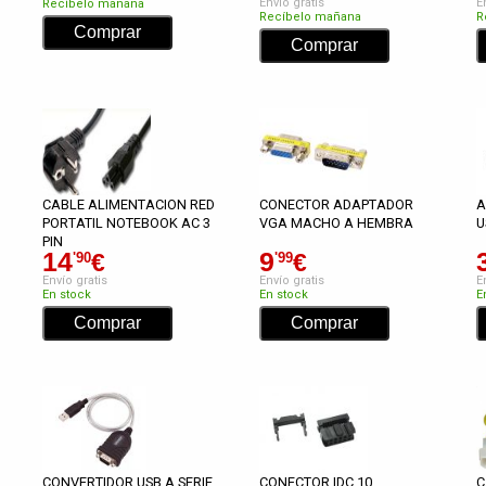
Envío gratis
E
Recíbelo mañana
Recíbelo mañana
R
CABLE ALIMENTACION RED
CONECTOR ADAPTADOR
A
PORTATIL NOTEBOOK AC 3
VGA MACHO A HEMBRA
U
PIN
14
9
€
€
'90
'99
Envío gratis
Envío gratis
E
En stock
En stock
E
CONVERTIDOR USB A SERIE
CONECTOR IDC 10
C