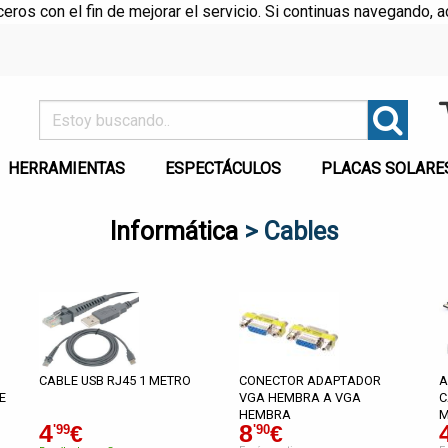
rceros con el fin de mejorar el servicio. Si continuas navegando
HERRAMIENTAS
ESPECTÁCULOS
PLACAS SOLARE
Informática
> Cables
CABLE USB RJ45 1 METRO
CONECTOR ADAPTADOR
A
E
VGA HEMBRA A VGA
C
HEMBRA
M
4
8
€
€
'99
'90