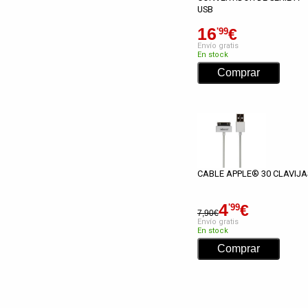
USB
16
€
'99
Envío gratis
En stock
CABLE APPLE® 30 CLAVIJA
4
€
'99
7,90€
Envío gratis
En stock