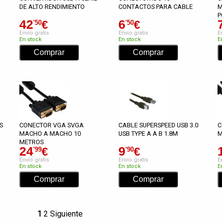
DE ALTO RENDIMIENTO
CONTACTOS PARA CABLE
M
P
42
6
€
€
'50
'50
Envío gratis
Envío gratis
E
En stock
En stock
E
S
CONECTOR VGA SVGA
CABLE SUPERSPEED USB 3.0
C
MACHO A MACHO 10
USB TYPE A A B 1.8M
M
METROS
24
9
€
€
'99
'90
Envío gratis
Envío gratis
E
En stock
En stock
E
1
2
Siguiente