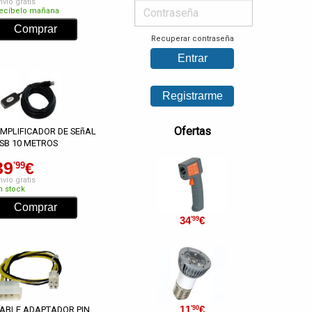
nvío gratis
ecíbelo mañana
Recuperar contraseña
Ofertas
MPLIFICADOR DE SEñAL
SB 10 METROS
39
€
'99
nvío gratis
n stock
34
€
'99
11
€
'90
ABLE ADAPTADOR PIN