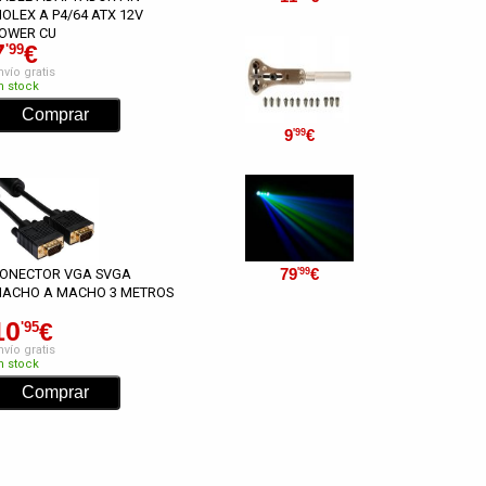
OLEX A P4/64 ATX 12V
OWER CU
7
€
'99
nvío gratis
n stock
9
€
'99
79
€
'99
ONECTOR VGA SVGA
ACHO A MACHO 3 METROS
10
€
'95
nvío gratis
n stock