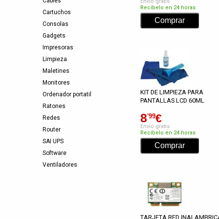
Cables
Envío gratis
Recíbelo en 24 horas
Cartuchos
Consolas
Gadgets
Impresoras
Limpieza
Maletines
Monitores
KIT DE LIMPIEZA PARA
Ordenador portatil
PANTALLAS LCD 60ML
Ratones
8
€
'99
Redes
Envío gratis
Router
Recíbelo en 24 horas
SAI UPS
Software
Ventiladores
TARJETA RED INALAMBRIC