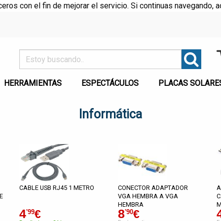
rceros con el fin de mejorar el servicio. Si continuas navegando
HERRAMIENTAS
ESPECTÁCULOS
PLACAS SOLARE
Informática
CABLE USB RJ45 1 METRO
CONECTOR ADAPTADOR
A
E
VGA HEMBRA A VGA
C
HEMBRA
M
4
8
€
€
'99
'90