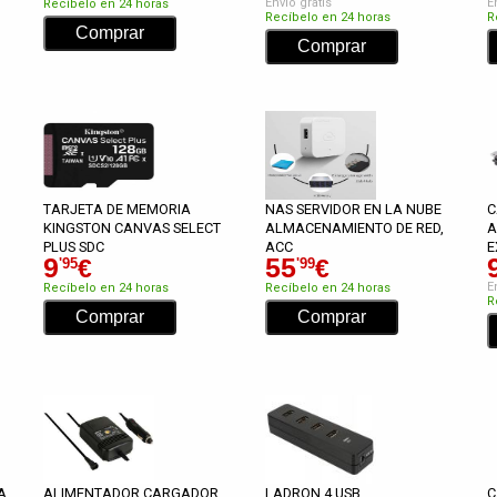
Envío gratis
E
Recíbelo en 24 horas
Recíbelo en 24 horas
R
TARJETA DE MEMORIA
NAS SERVIDOR EN LA NUBE
C
KINGSTON CANVAS SELECT
ALMACENAMIENTO DE RED,
A
PLUS SDC
ACC
E
9
55
€
€
'95
'99
E
Recíbelo en 24 horas
Recíbelo en 24 horas
R
A
ALIMENTADOR CARGADOR
LADRON 4 USB
C