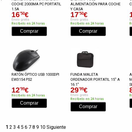
COCHE 2000MA PC PORTATIL
ALIMENTACIÓN PARA COCHE
C
1.5A
Y CASA
16
17
€
€
'50
'50
Envío gratis
Envío gratis
E
Recíbelo en 24 horas
Recíbelo en 24 horas
R
RATÓN ÓPTICO USB 1000DPI
FUNDA MALETA
A
EW3154 PS2
ORDENADOR PORTATIL 15" A
M
16.1"
S
12
29
€
€
'99
'99
Envío gratis
Recíbelo en 24 horas
R
Recíbelo en 24 horas
1
2
3
4
5
6
7
8
9
10
Siguiente