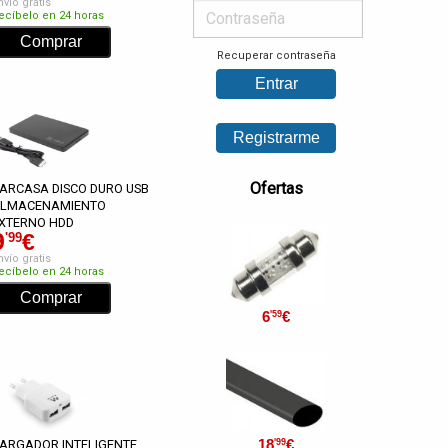
nvío gratis
ecíbelo en 24 horas
Recuperar contraseña
Ofertas
ARCASA DISCO DURO USB
LMACENAMIENTO
XTERNO HDD
9
€
'99
nvío gratis
ecíbelo en 24 horas
6
€
'59
18
€
'99
ARGADOR INTELIGENTE