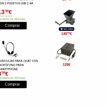
ON 2 PUERTOS USB 2.4A
13
€
'90
nvío gratis
ecíbelo en 24 horas
Ver video
149
€
'99
URICULAR PARA CHAT CON
129
€
ICRÓFONO PARA
MARTPHONE
8
€
'99
ecíbelo en 24 horas