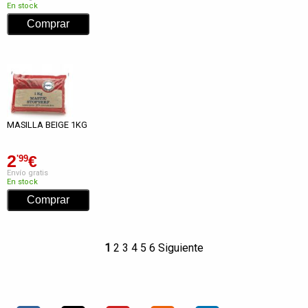
En stock
MASILLA BEIGE 1KG
2
€
'99
Envío gratis
En stock
1
2
3
4
5
6
Siguiente