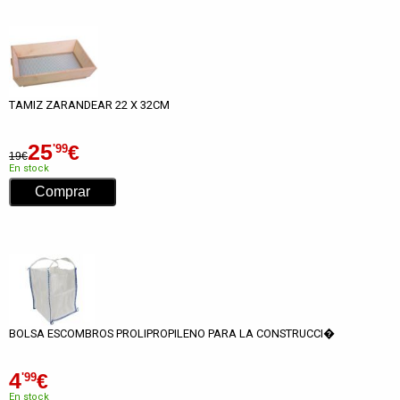
TAMIZ ZARANDEAR 22 X 32CM
25
€
'99
19€
En stock
BOLSA ESCOMBROS PROLIPROPILENO PARA LA CONSTRUCCI�
4
€
'99
En stock