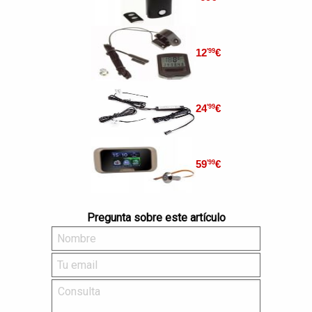
12
€
'99
24
€
'99
59
€
'99
Pregunta sobre este artículo