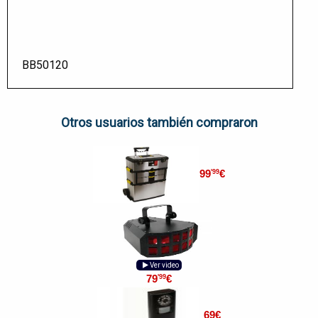
BB50120
Otros usuarios también compraron
99
€
'99
Ver video
79
€
'99
69
€